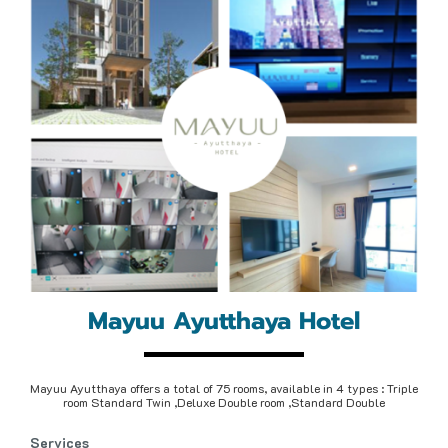
Mayuu Ayutthaya Hotel
M
a
y
u
u
A
y
u
t
t
h
a
y
a
o
f
f
e
r
s
a
t
o
t
a
l
o
f
7
5
r
o
o
m
s
,
a
v
a
i
l
a
b
l
e
i
n
4
t
y
p
e
s
:
T
r
i
p
l
e
r
o
o
m
S
t
a
n
d
a
r
d
T
w
i
n
,
D
e
l
u
x
e
D
o
u
b
l
e
r
o
o
m
,
S
t
a
n
d
a
r
d
D
o
u
b
l
e
S
e
r
v
i
c
e
s