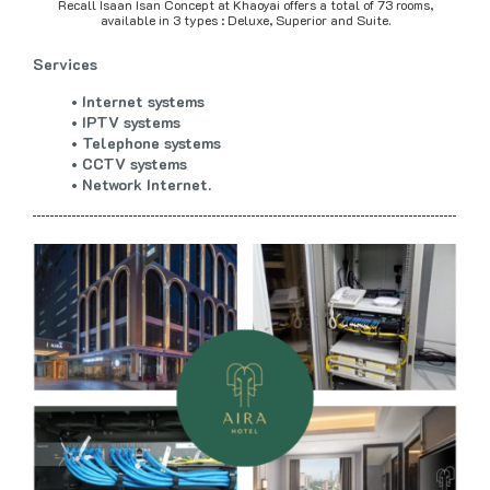
R
e
c
a
l
l
I
s
a
a
n
I
s
a
n
C
o
n
c
e
p
t
a
t
K
h
a
o
y
a
i
o
f
f
e
r
s
a
t
o
t
a
l
o
f
7
3
r
o
o
m
s
,
a
v
a
i
l
a
b
l
e
i
n
3
t
y
p
e
s
:
D
e
l
u
x
e
,
S
u
p
e
r
i
o
r
a
n
d
S
u
i
t
e
.
S
e
r
v
i
c
e
s
I
n
t
e
r
n
e
t
s
y
s
t
e
m
s
I
P
T
V
s
y
s
t
e
m
s
T
e
l
e
p
h
o
n
e
s
y
s
t
e
m
s
C
C
T
V
s
y
s
t
e
m
s
N
e
t
w
o
r
k
I
n
t
e
r
n
e
t
.