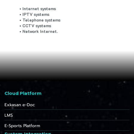
I
n
t
e
r
n
e
t
s
y
s
t
e
m
s
I
P
T
V
s
y
s
t
e
m
s
T
e
l
e
p
h
o
n
e
s
y
s
t
e
m
s
C
C
T
V
s
y
s
t
e
m
s
N
e
t
w
o
r
k
I
n
t
e
r
n
e
t
.
Cloud Platform
Exkasan e-Doc
LMS
E-Sports Platform
System Integration