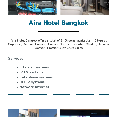
Aira Hotel Bangkok
A
i
r
a
H
o
t
e
l
B
a
n
g
k
o
k
o
f
f
e
r
s
a
t
o
t
a
l
o
f
2
4
5
r
o
o
m
s
,
a
v
a
i
l
a
b
l
e
i
n
8
t
y
p
e
s
:
S
u
p
e
r
i
o
r
,
D
e
l
u
x
e
,
P
r
e
m
i
e
r
,
P
r
e
m
i
e
r
C
o
r
n
e
r
,
E
x
e
c
u
t
i
v
e
S
t
u
d
i
o
,
J
a
c
u
z
z
i
C
o
r
n
e
r
,
P
r
e
m
i
e
r
S
u
i
t
e
,
A
i
r
a
S
u
i
t
e
S
e
r
v
i
c
e
s
I
n
t
e
r
n
e
t
s
y
s
t
e
m
s
I
P
T
V
s
y
s
t
e
m
s
T
e
l
e
p
h
o
n
e
s
y
s
t
e
m
s
C
C
T
V
s
y
s
t
e
m
s
N
e
t
w
o
r
k
I
n
t
e
r
n
e
t
.