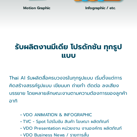
Motion Graphic
Infographic / etc.
รั
บ
ผ
ลิ
ต
ง
า
น
มี
เ
ดี
ย
โ
ป
ร
ดั
ก
ชั
น
ทุ
ก
รู
ป
แ
บ
บ
T
h
a
i
A
I
รั
บ
ผ
ลิ
ต
สื่
อ
ค
ร
บ
ว
ง
จ
ร
ใ
น
ทุ
ก
รู
ป
แ
บ
บ
เ
ริ่
ม
ตั้
ง
แ
ต่
ก
า
ร
คิ
ด
ส
ร้
า
ง
ส
ร
ร
ค์
รู
ป
แ
บ
บ
เ
ขี
ย
น
บ
ท
ถ่
า
ย
ทำ
ตั
ด
ต่
อ
ล
ง
เ
สี
ย
ง
บ
ร
ร
ย
า
ย
โ
ด
ย
ห
ล
า
ย
ลั
ก
ษ
ณ
ะ
ง
า
น
ต
า
ม
ค
ว
า
ม
ต้
อ
ง
ก
า
ร
ข
อ
ง
ลู
ก
ค้
า
อ
า
ทิ
V
D
O
A
N
I
M
A
T
I
O
N
&
I
N
F
O
G
R
A
P
H
I
C
T
V
C
-
S
p
o
t
โ
ป
ร
โ
ม
ชั
น
สิ
น
ค้
า
โ
ฆ
ษ
ณ
า
ผ
ลิ
ต
ภั
ณ
ฑ์
V
D
O
P
r
e
s
e
n
t
a
t
i
o
n
ห
น่
ว
ย
ง
า
น
ง
า
น
อ
ง
ค์
ก
ร
ผ
ลิ
ต
ภั
ณ
ฑ์
V
D
O
B
u
s
i
n
e
s
s
N
e
w
s
/
ร
า
ย
ก
า
ร
สั้
น