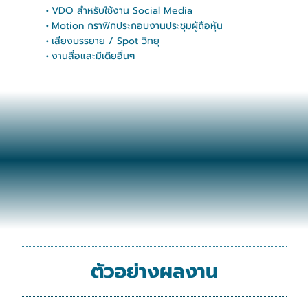
V
D
O
สำ
ห
รั
บ
ใ
ช้
ง
า
น
S
o
c
i
a
l
M
e
d
i
a
M
o
t
i
o
n
ก
ร
า
ฟิ
ก
ป
ร
ะ
ก
อ
บ
ง
า
น
ป
ร
ะ
ชุ
ม
ผู้
ถื
อ
หุ้
น
เ
สี
ย
ง
บ
ร
ร
ย
า
ย
/
S
p
o
t
วิ
ท
ยุ
ง
า
น
สื่
อ
แ
ล
ะ
มี
เ
ดี
ย
อื่
น
ๆ
ตั
ว
อ
ย่
า
ง
ผ
ล
ง
า
น