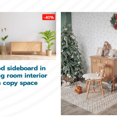
-40%
d sideboard in
ng room interior
h copy space