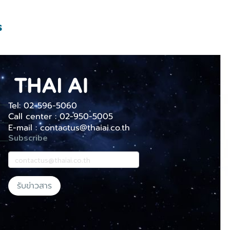
s
Tel: 02-596-5060
Call center : 02-950-5005
E-mail : contactus@thaiai.co.th
Subscribe
รับข่าวสาร